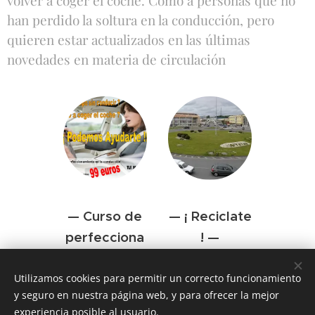
han perdido la soltura en la conducción, pero
quieren estar actualizados en las últimas
novedades en materia de circulación
— Curso de
— ¡ Reciclate
perfecciona
! —
miento en la
¿ Recuerdas
conducción
como
Utilizamos cookies para permitir un correcto funcionamiento
y seguro en nuestra página web, y para ofrecer la mejor
circulabas en la
—
experiencia posible al usuario.